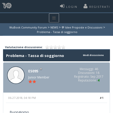
LOGIN
REGISTRATI
>
>
>
WuBook Community Forum
NEWS
💬 Idee Proposte e Discussioni
Problema - Tassa di soggiorno
Valutazione discussione:
Problema - Tassa di soggiorno
Modi discussione
Messaggi: 46
ES095
Discussioni: 18
Registrato: Sep 2017
Junior Member
Reputazione:
4
06-27-2018, 04:18 PM
#1
Buongiorno,