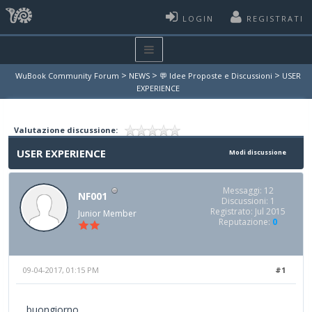
LOGIN
REGISTRATI
>
>
>
WuBook Community Forum
NEWS
💬 Idee Proposte e Discussioni
USER
EXPERIENCE
Valutazione discussione:
USER EXPERIENCE
Modi discussione
Messaggi: 12
NF001
Discussioni: 1
Registrato: Jul 2015
Junior Member
Reputazione:
0
09-04-2017, 01:15 PM
#1
buongiorno,