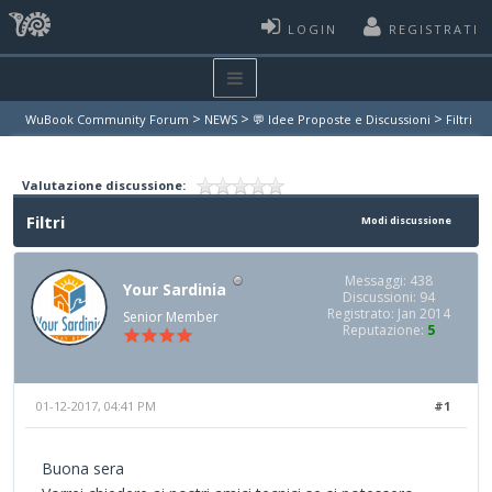
LOGIN
REGISTRATI
>
>
>
WuBook Community Forum
NEWS
💬 Idee Proposte e Discussioni
Filtri
Valutazione discussione:
Filtri
Modi discussione
Messaggi: 438
Your Sardinia
Discussioni: 94
Registrato: Jan 2014
Senior Member
Reputazione:
5
01-12-2017, 04:41 PM
#1
Buona sera