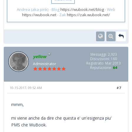
Andrea (aka pink) - Blog
https://wubook.net/blog
- Web
https://wubook.net
- Zak
https://zak.wubook.net/
Messaggi: 2,923
yellow
Discussioni: 160
Registrato: Mar 2013
Administrator
Reputazione:
64
10-15-2017, 09:52 AM
#7
mmm,
mi viene anche da dire che questa e' un'esigenza piu'
PMS che WuBook.