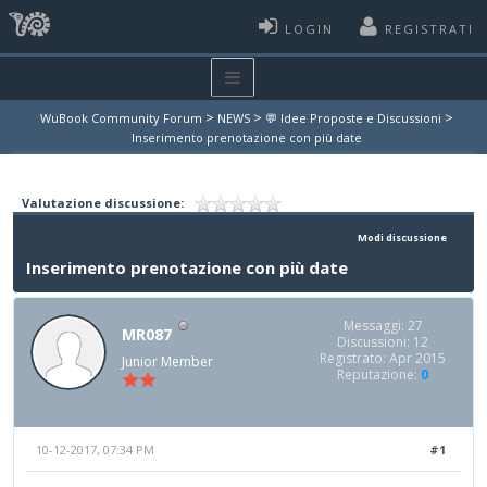
LOGIN
REGISTRATI
>
>
>
WuBook Community Forum
NEWS
💬 Idee Proposte e Discussioni
Inserimento prenotazione con più date
Valutazione discussione:
Modi discussione
Inserimento prenotazione con più date
Messaggi: 27
MR087
Discussioni: 12
Registrato: Apr 2015
Junior Member
Reputazione:
0
10-12-2017, 07:34 PM
#1