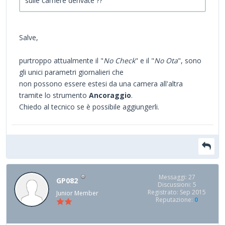
sulle camere derivate ??
Salve,
purtroppo attualmente il "
No Check
" e il "
No Ota
", sono
gli unici parametri giornalieri che
non possono essere estesi da una camera all'altra
tramite lo strumento
Ancoraggio
.
Chiedo al tecnico se è possibile aggiungerli.
Messaggi: 27
GP082
Discussioni: 5
Registrato: Sep 2015
Junior Member
Reputazione:
0