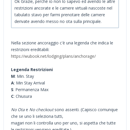
Ok Grazie, perchè io non lo sapevo ed avendo le altre
restrizioni ancorate e le camere virtuali nascoste nel
tabulato stavo per farmi prenotare delle camere
derivate avendo messo no ota sulla principale.
Nella sezione ancoraggio c'è una legenda che indica le
restrizioni ereditabili:
https://wubook.net/lodging/plans/anchorage/
Legenda Restrizioni
M
: Min. Stay
A
: Min Stay Arrival
S
: Permanenza Max
C
: Chiusura
No Ota
e
No checkout
sono assenti. (Capisco comunque
che se uno li seleziona tutti,
magari non li controlla uno per uno, si aspetta che tutte
le restrizioni vengano ereditate.)