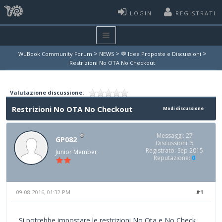
LOGIN
REGISTRATI
>
>
>
WuBook Community Forum
NEWS
💬 Idee Proposte e Discussioni
Restrizioni No OTA No Checkout
Valutazione discussione:
Restrizioni No OTA No Checkout
Modi discussione
Messaggi: 27
GP082
Discussioni: 5
Registrato: Sep 2015
Junior Member
Reputazione:
0
09-08-2016, 01:32 PM
#1
Si potrebbe impostare le restrizioni No Ota e No Check