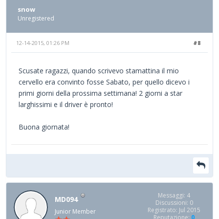
snow
Unregistered
12-14-2015, 01:26 PM
#8
Scusate ragazzi, quando scrivevo stamattina il mio
cervello era convinto fosse Sabato, per quello dicevo i
primi giorni della prossima settimana! 2 giorni a star
larghissimi e il driver è pronto!
Buona giornata!
Messaggi: 4
MD094
Discussioni: 0
Registrato: Jul 2015
Junior Member
Reputazione:
0