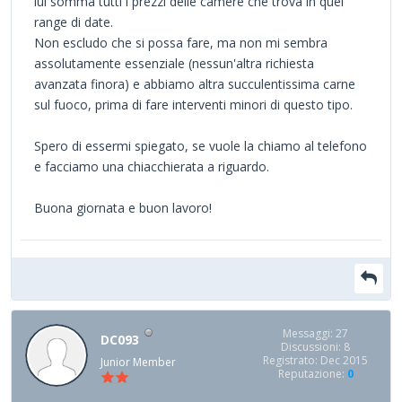
lui somma tutti i prezzi delle camere che trova in quel
range di date.
Non escludo che si possa fare, ma non mi sembra
assolutamente essenziale (nessun'altra richiesta
avanzata finora) e abbiamo altra succulentissima carne
sul fuoco, prima di fare interventi minori di questo tipo.
Spero di essermi spiegato, se vuole la chiamo al telefono
e facciamo una chiacchierata a riguardo.
Buona giornata e buon lavoro!
Messaggi: 27
DC093
Discussioni: 8
Registrato: Dec 2015
Junior Member
Reputazione:
0