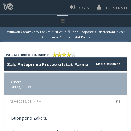
LOGIN
REGISTRATI
>
>
>
WuBook Community Forum
NEWS
💬 Idee Proposte e Discussioni
Zak:
Anteprima Prezzo e Istat Parma
Valutazione discussione:
Zak: Anteprima Prezzo e Istat Parma
Modi discussione
snow
Unregistered
12-04-2015, 01:14 PM
#1
Buongiono Zakers,