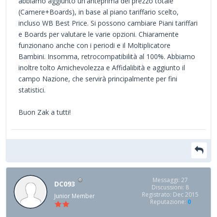
abbiamo aggiunto un'anteprima del prezzo totale
(Camere+Boards), in base al piano tariffario scelto,
incluso WB Best Price. Si possono cambiare Piani tariffari
e Boards per valutare le varie opzioni. Chiaramente
funzionano anche con i periodi e il Moltiplicatore
Bambini. Insomma, retrocompatibilità al 100%. Abbiamo
inoltre tolto Amichevolezza e Affidalibità e aggiunto il
campo Nazione, che servirà principalmente per fini
statistici.
Buon Zak a tutti!
Messaggi: 27
DC093
Discussioni: 8
Registrato: Dec 2015
Junior Member
Reputazione:
0