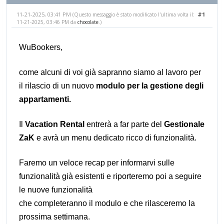
11-21-2025, 03:41 PM
#1
(Questo messaggio è stato modificato l'ultima volta il:
11-21-2025, 03:46 PM da
chocolate
.)
WuBookers,
come alcuni di voi già sapranno siamo al lavoro per
il rilascio di un nuovo
modulo per la gestione degli
appartamenti.
Il
Vacation Rental
entrerà a far parte del
Gestionale
ZaK
e avrà un menu dedicato ricco di funzionalità.
Faremo un veloce recap per informarvi sulle
funzionalità già esistenti e riporteremo poi a seguire
le nuove funzionalità
che completeranno il modulo e che rilasceremo la
prossima settimana.