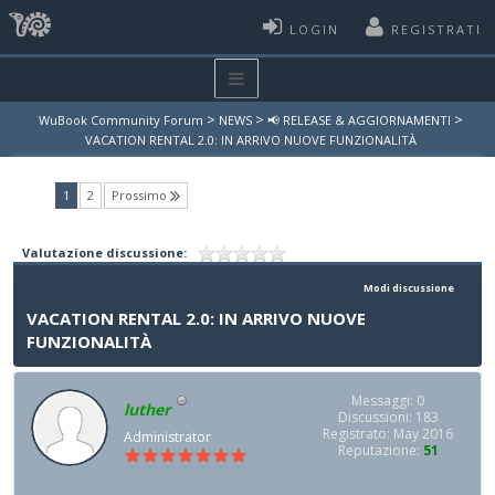
LOGIN
REGISTRATI
>
>
>
WuBook Community Forum
NEWS
📢 RELEASE & AGGIORNAMENTI
VACATION RENTAL 2.0: IN ARRIVO NUOVE FUNZIONALITÀ
(current)
1
2
Prossimo
Valutazione discussione:
Modi discussione
VACATION RENTAL 2.0: IN ARRIVO NUOVE
FUNZIONALITÀ
Messaggi: 0
luther
Discussioni: 183
Registrato: May 2016
Administrator
Reputazione:
51