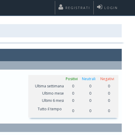
REGISTRATI
LOGIN
Positivi
Neutrali
Negativi
Ultima settimana
0
0
0
Ultimo mese
0
0
0
Ultimi 6 mesi
0
0
0
Tutto il tempo
0
0
0