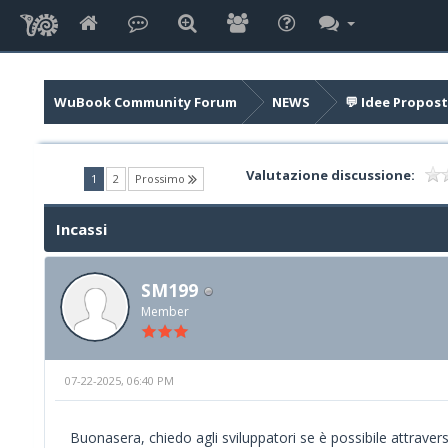
WuBook Community Forum
NEWS
💬 Idee Propost
Valutazione discussione:
(current)
1
2
Prossimo
Incassi
SM199
Member
07-22-2025, 06:40 PM
Buonasera, chiedo agli sviluppatori se è possibile attravers