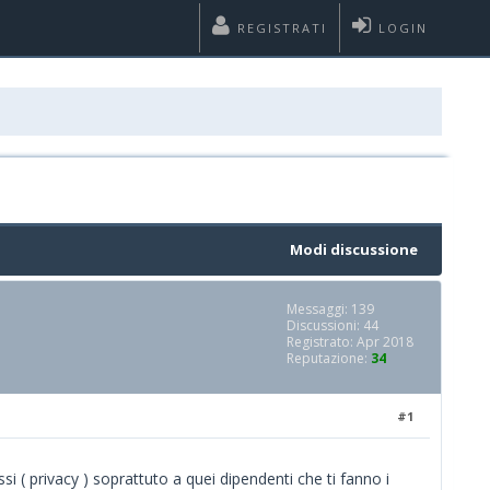
REGISTRATI
LOGIN
Modi discussione
Messaggi: 139
Discussioni: 44
Registrato: Apr 2018
Reputazione:
34
#1
si ( privacy ) soprattuto a quei dipendenti che ti fanno i