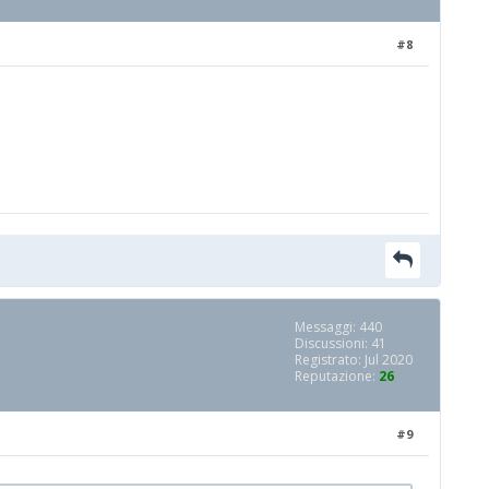
#8
Messaggi: 440
Discussioni: 41
Registrato: Jul 2020
Reputazione:
26
#9