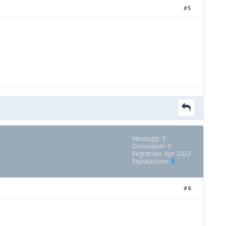
#5
Messaggi: 3
Discussioni: 0
Registrato: Apr 2023
Reputazione:
0
#6