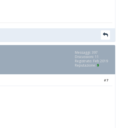
Messaggi: 397
Discussioni: 11
Registrato: Feb 2019
Reputazione:
9
#7