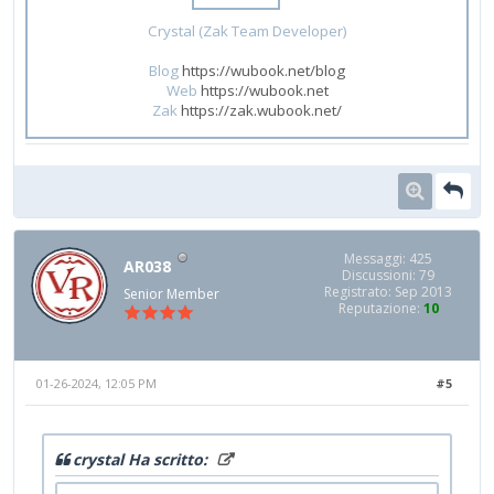
Crystal (Zak Team Developer)
Blog
https://wubook.net/blog
Web
https://wubook.net
Zak
https://zak.wubook.net/
Messaggi: 425
AR038
Discussioni: 79
Registrato: Sep 2013
Senior Member
Reputazione:
10
01-26-2024, 12:05 PM
#5
crystal Ha scritto: