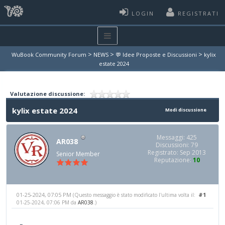
LOGIN
REGISTRATI
>
>
>
WuBook Community Forum
NEWS
💬 Idee Proposte e Discussioni
kylix
estate 2024
Valutazione discussione:
kylix estate 2024
Modi discussione
Messaggi: 425
AR038
Discussioni: 79
Registrato: Sep 2013
Senior Member
Reputazione:
10
01-25-2024, 07:05 PM
#1
(Questo messaggio è stato modificato l'ultima volta il:
01-25-2024, 07:06 PM da
AR038
.)