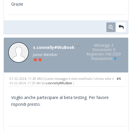
Grazie
Messaggi: 2
s.connelly#WuBook
Discussioni: 0
Registrato: Feb 2023
Junior Member
Reputazione:
0
01-22-2024, 11:28 AM
#5
(Questo messaggio è stato modificato l'ultima volta il:
01-22-2024, 11:29 AM da
s.connelly#WuBook
.)
Voglio anche partecipare al beta testing. Per favore
rispondi presto.
phrazle