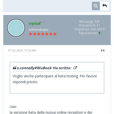
Messaggi: 397
crystal
Discussioni: 11
Registrato: Feb 2019
Administrator
Reputazione:
9
01-22-2024, 11:55 AM
#6
s.connelly#WuBook Ha scritto:
Voglio anche partecipare al beta testing. Per favore
rispondi presto.
phrazle
ciao
la versione beta della nuova online reception e dei