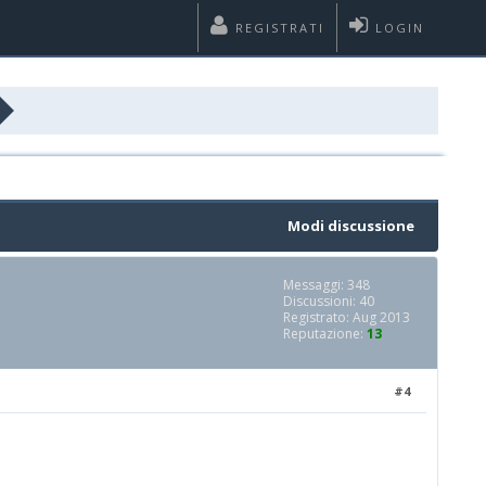
REGISTRATI
LOGIN
Modi discussione
Messaggi: 348
Discussioni: 40
Registrato: Aug 2013
Reputazione:
13
#4