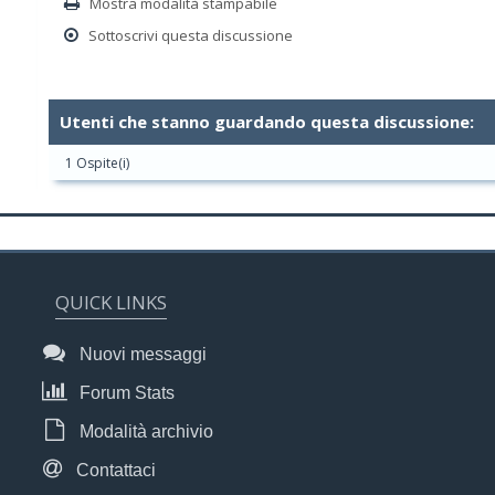
Mostra modalità stampabile
Sottoscrivi questa discussione
Utenti che stanno guardando questa discussione:
1 Ospite(i)
QUICK LINKS
Nuovi messaggi
Forum Stats
Modalità archivio
Contattaci