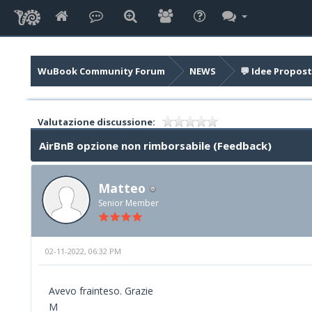
WuBook Community Forum
NEWS
💬 Idee Propost
Valutazione discussione:
AirBnB opzione non rimborsabile (Feedback)
Matteo
Senior Member
02-11-2022, 06:32 PM
Avevo frainteso. Grazie
M