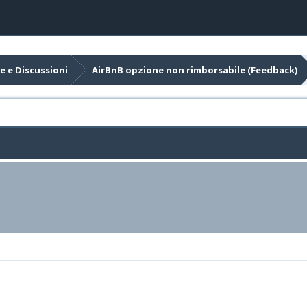
e e Discussioni
AirBnB opzione non rimborsabile (Feedback)