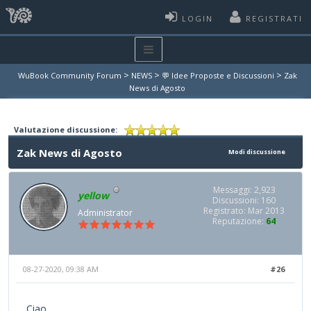
LOGIN
REGISTRATI
>
>
>
WuBook Community Forum
NEWS
💬 Idee Proposte e Discussioni
Zak
News di Agosto
Valutazione discussione:
Zak News di Agosto
Modi discussione
Messaggi: 2,923
yellow
Discussioni: 160
Registrato: Mar 2013
Administrator
Reputazione:
64
08-27-2020, 09:38 AM
#26
Ciao,