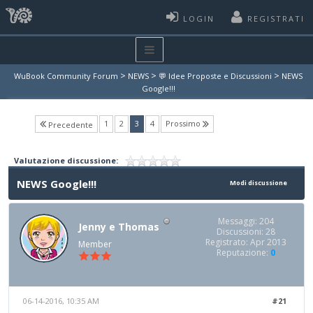
LOGIN
REGISTRATI
>
>
>
WuBook Community Forum
NEWS
💬 Idee Proposte e Discussioni
NEWS
Google!!!
(current)
1
2
3
4
Prossimo
Precedente
Valutazione discussione:
NEWS Google!!!
Modi discussione
Messaggi: 204
Jenny e Thomas
Discussioni: 28
Registrato: Apr 2013
Member
Reputazione:
0
06-14-2016, 10:35 AM
#21