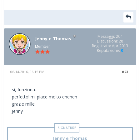
Messaggi: 204
Jenny e Thomas
Discussioni: 28
Registrato: Apr 2013
Member
Reputazione:
0
06-14-2016, 06:15 PM
#23
si, funziona.
perfetto! mi piace molto eheheh
grazie mille
Jenny
Jenny e Thomas