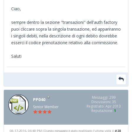
Ciao,
sempre dentro la sezione "transazioni" dell'auth factory
puoi cliccare sopra la singola transazione, ed appariranno
i singoli debiti, nella descrizione di ogni debito dovrebbe
esserci il codice prenotazione relativo alla commissione.
Saluti
Messaggi: 299
PP040
Discussioni: 35
Registrato: Apr 2013
Senior Member
Reputazione:
1
08-17-2016, 06:40 PM
#28
(Questo messaggio è stato modificato l'ultima volta il: