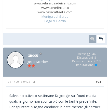
www.relaisrosadeiventi.com
www.corteferrari.it
www.casaraffaella.com
Moniga del Garda
Lago di Garda
Messaggi: 44
GR005
Discussioni: 8
Registrato: Apr 2013
Junior Member
Reputazione:
0
06-17-2016, 04:25 PM
#24
Salve, ho attivato settimane fa google sul fount ma da
qualche giorno non spunta più con le tariffe predefinite.
Per spuntare bisogna cambiare le date mentre gli partner