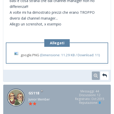
basi e cosa strana che dal channel manager non ho
differenza!!!
A volte mi ha dimostrato prezzi che erano TROPPO
diversi dal channel manager...
Allego un screnshot, x esempio
Allegati
google.PNG
(Dimensione: 11.29 KB / Download: 11)
Messaggi: 44
GS118
Discussioni: 12
Registrato: Oct 2015
Junior Member
Reputazione:
0