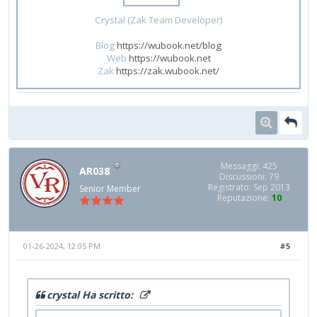
Crystal (Zak Team Developer)
Blog
https://wubook.net/blog
Web
https://wubook.net
Zak
https://zak.wubook.net/
Messaggi: 425
AR038
Discussioni: 79
Registrato: Sep 2013
Senior Member
Reputazione:
10
01-26-2024, 12:05 PM
#5
crystal Ha scritto: