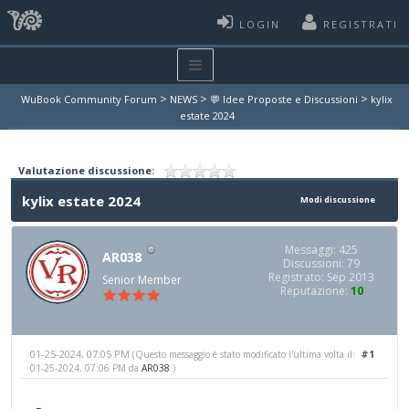
LOGIN
REGISTRATI
>
>
>
WuBook Community Forum
NEWS
💬 Idee Proposte e Discussioni
kylix
estate 2024
Valutazione discussione:
kylix estate 2024
Modi discussione
Messaggi: 425
AR038
Discussioni: 79
Registrato: Sep 2013
Senior Member
Reputazione:
10
01-25-2024, 07:05 PM
#1
(Questo messaggio è stato modificato l'ultima volta il:
01-25-2024, 07:06 PM da
AR038
.)