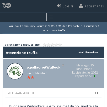
LOGIN
REGISTRATI
>
>
>
WuBook Community Forum
NEWS
💬 Idee Proposte e Discussioni
Attenzione truffa
Valutazione discussione:
Attenzione truffa
Modi discussione
Messaggi: 25
p.pallaoro#WuBook
Discussioni: 3
Registrato: Jul 2022
Junior Member
Reputazione:
4
08-11-2023, 05:56 PM
#1
Buonasera Wubookers vi giro una mail da noi spedita alla