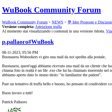
WuBook Community Forum
WuBook Community Forum
>
NEWS
>
💬 Idee Proposte e Discussi
Versione completa:
Attenzione truffa
Al momento stai visualizzando i contenuti in una versione ridotta.
Vis
p.pallaoro#WuBook
08-11-2023, 05:56 PM
Buonasera Wubookers vi giro una mail da noi spedita alla postale,
Buonasera, quest'oggi abbiamo ricevuto una mail da un cliente che ha pr
chiama foto in realtà è un file .exe che lui ha chiamato inserendo nel 
abbiamo aperto dato lo strano titolo: "to familiarize the patient".
Pare un tentativo di truffa bello e buono, ho pensato di condividere co
Buon lavoro a tutti!
Patrick Pallaoro