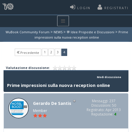
LOGIN
REGISTRATI
>
>
>
WuBook Community Forum
NEWS
💬 Idee Proposte e Discussioni
Prime
impressioni sulla nuova reception online
(current)
1
2
3
4
Precedente
Valutazione discussione:
Modi discussione
Prime impressioni sulla nuova reception online
Messaggi: 237
Gerardo De Santis
Discussioni: 50
Registrato: Apr 2013
Member
Reputazione:
4