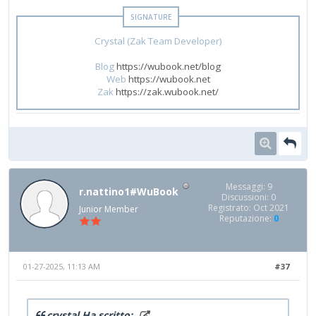
Crystal (Zak Team Developer)
Blog
https://wubook.net/blog
Web
https://wubook.net
Zak
https://zak.wubook.net/
Messaggi: 9
r.nattino1#WuBook
Discussioni: 0
Registrato: Oct 2021
Junior Member
Reputazione:
0
01-27-2025, 11:13 AM
#37
crystal Ha scritto: