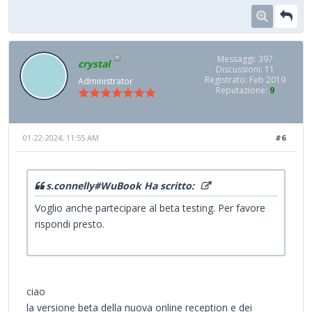
Messaggi: 397
crystal
Discussioni: 11
Registrato: Feb 2019
Administrator
Reputazione:
9
01-22-2024, 11:55 AM
#6
s.connelly#WuBook Ha scritto:
Voglio anche partecipare al beta testing. Per favore
rispondi presto.
phrazle
ciao
la versione beta della nuova online reception e dei