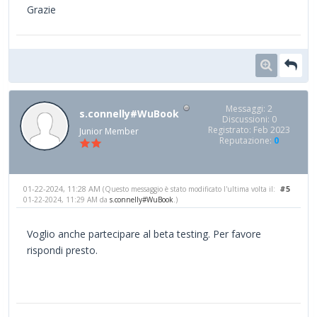
Grazie
Messaggi: 2
s.connelly#WuBook
Discussioni: 0
Registrato: Feb 2023
Junior Member
Reputazione:
0
01-22-2024, 11:28 AM
#5
(Questo messaggio è stato modificato l'ultima volta il:
01-22-2024, 11:29 AM da
s.connelly#WuBook
.)
Voglio anche partecipare al beta testing. Per favore
rispondi presto.
phrazle