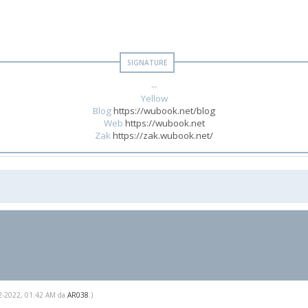
--
Yellow
Blog
https://wubook.net/blog
Web
https://wubook.net
Zak
https://zak.wubook.net/
-02-2022, 01:42 AM da
AR038
.)