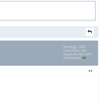
Messaggi: 2,923
Discussioni: 160
Registrato: Mar 2013
Reputazione:
64
#6