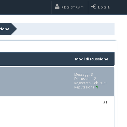
REGISTRATI
LOGIN
zione
Modi discussione
Messaggi: 3
Discussioni: 2
Registrato: Feb 2021
Reputazione:
1
#1