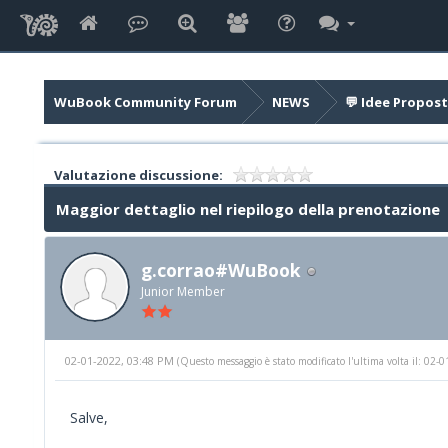
WuBook Community Forum
NEWS
💬 Idee Propost
Valutazione discussione:
Maggior dettaglio nel riepilogo della prenotazione
g.corrao#WuBook
Junior Member
02-01-2022, 03:48 PM
(Questo messaggio è stato modificato l'ultima volta il: 02
Salve,