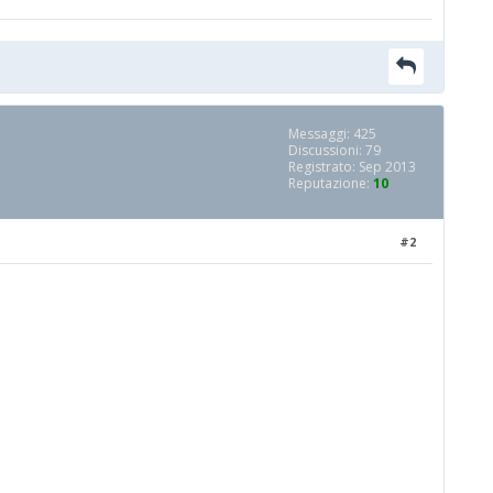
Messaggi: 425
Discussioni: 79
Registrato: Sep 2013
Reputazione:
10
#2