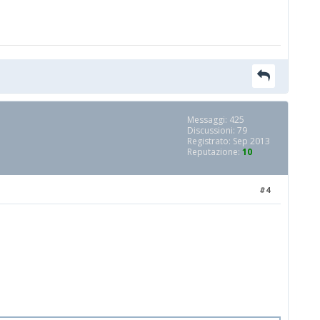
Messaggi: 425
Discussioni: 79
Registrato: Sep 2013
Reputazione:
10
#4