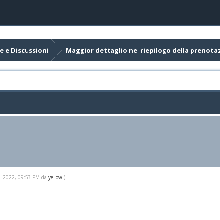
e e Discussioni
Maggior dettaglio nel riepilogo della prenota
-01-2022, 09:53 PM da
yellow
.)