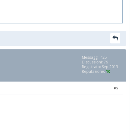
Messaggi: 425
Discussioni: 79
Registrato: Sep 2013
Reputazione:
10
#5