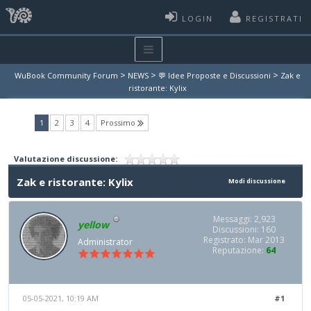
LOGIN
REGISTRATI
>
>
>
WuBook Community Forum
NEWS
💬 Idee Proposte e Discussioni
Zak e
ristorante: Kylix
(current)
1
2
3
4
Prossimo
Valutazione discussione:
Zak e ristorante: Kylix
Modi discussione
Messaggi: 2,923
yellow
Discussioni: 160
Registrato: Mar 2013
Administrator
Reputazione:
64
05-05-2021, 10:19 AM
#1