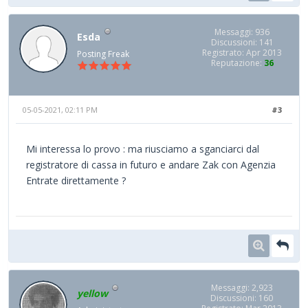
Messaggi: 936
Esda
Discussioni: 141
Registrato: Apr 2013
Posting Freak
Reputazione:
36
05-05-2021, 02:11 PM
#3
Mi interessa lo provo : ma riusciamo a sganciarci dal
registratore di cassa in futuro e andare Zak con Agenzia
Entrate direttamente ?
Messaggi: 2,923
yellow
Discussioni: 160