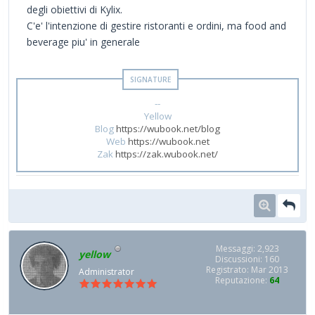
degli obiettivi di Kylix.
C'e' l'intenzione di gestire ristoranti e ordini, ma food and
beverage piu' in generale
--
Yellow
Blog
https://wubook.net/blog
Web
https://wubook.net
Zak
https://zak.wubook.net/
Messaggi: 2,923
yellow
Discussioni: 160
Registrato: Mar 2013
Administrator
Reputazione:
64