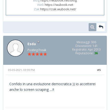
Blog
https://wubook.net/blog
Web
https://wubook.net
Zak
https://zak.wubook.net/
Messaggi: 936
Esda
Discussioni: 141
Registrato: Apr 2013
Posting Freak
Reputazione:
36
05-05-2021, 03:35 PM
#5
Confido in una evoluzione democratica )) io accetterei
anche lo screen scraping ....!!