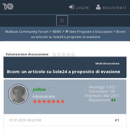
LOGIN
REGISTRATI
>
>
>
WuBook Community Forum
NEWS
💬 Idee Proposte e Discussioni
Bcom:
un articolo su Sole24 a proposito di evasione
Valutazione discussione:
Modi discussione
Bcom: un articolo su Sole24 a proposito di evasione
Messaggi: 2,923
yellow
Discussioni: 160
Registrato: Mar 2013
Administrator
Reputazione:
64
07-31-2019, 04:22 PM
#1