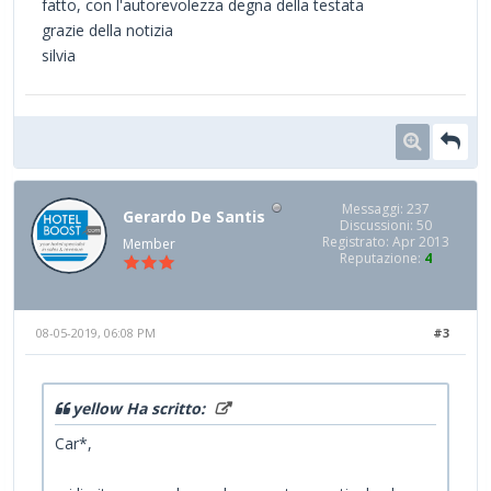
fatto, con l'autorevolezza degna della testata
grazie della notizia
silvia
Messaggi: 237
Gerardo De Santis
Discussioni: 50
Registrato: Apr 2013
Member
Reputazione:
4
08-05-2019, 06:08 PM
#3
yellow Ha scritto:
Car*,