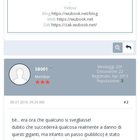
--
Yellow
Blog
https://wubook.net/blog
Web
https://wubook.net
Zak
https://zak.wubook.net/
Messaggi: 201
SB001
Discussioni: 22
Registrato: Apr 2013
Member
Reputazione:
2
08-01-2019, 09:26 AM
#2
bè... era ora che qualcuno si svegliasse!
dubito che succedereà qualcosa realmente a danno di
questi giganti, ma intanto un passo (pubblico) è stato