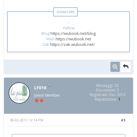
--
Yellow
Blog
https://wubook.net/blog
Web
https://wubook.net
Zak
https://zak.wubook.net/
Messaggi: 22
LF016
Discussioni: 5
Registrato: Dec 2013
Junior Member
Reputazione:
1
08-02-2017, 12:14 PM
#3