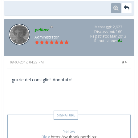
Messaggi: 2,923
yellow
Discussioni: 160
Registrato: Mar 2013
Administrator
Reputazione:
64
08-03-2017, 04:29 PM
#4
grazie del consiglio!! Annotato!
--
Yellow
Blog
https://wubook.net/blog