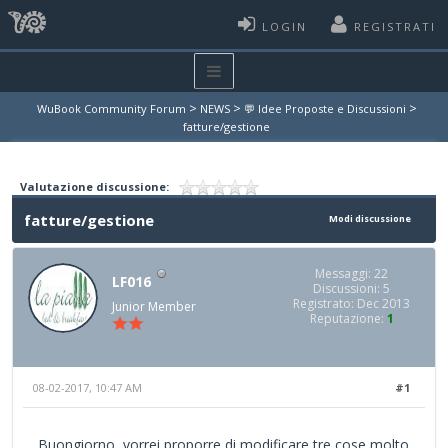
LOGIN
REGISTRATI
>
>
>
WuBook Community Forum
NEWS
💬 Idee Proposte e Discussioni
fatture/gestione
Valutazione discussione:
fatture/gestione
Modi discussione
Messaggi: 22
LF016
Discussioni: 5
Registrato: Dec 2013
Junior Member
Reputazione:
1
08-02-2017, 10:47 AM
#1
Buongiorno, vorrei proporre di modificare tre cose molto