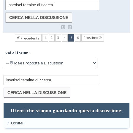
(current)
1
2
3
4
5
6
Prossimo
Precedente
Vai al forum:
Utenti che stanno guardando questa discussione:
1 Ospite(i)