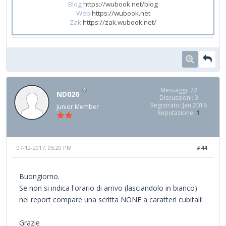
Blog
https://wubook.net/blog
Web
https://wubook.net
Zak
https://zak.wubook.net/
Messaggi: 22
ND026
Discussioni: 3
Registrato: Jan 2016
Junior Member
Reputazione:
1
07-12-2017, 05:20 PM
#44
Buongiorno.
Se non si indica l'orario di arrivo (lasciandolo in bianco)
nel report compare una scritta NONE a caratteri cubitali!
Grazie