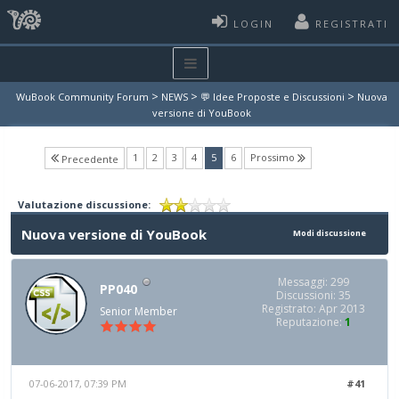
LOGIN
REGISTRATI
>
>
>
WuBook Community Forum
NEWS
💬 Idee Proposte e Discussioni
Nuova
versione di YouBook
(current)
1
2
3
4
5
6
Prossimo
Precedente
Valutazione discussione:
Nuova versione di YouBook
Modi discussione
Messaggi: 299
PP040
Discussioni: 35
Registrato: Apr 2013
Senior Member
Reputazione:
1
07-06-2017, 07:39 PM
#41