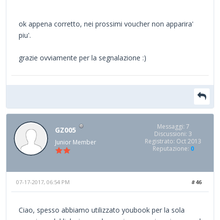
ok appena corretto, nei prossimi voucher non apparira'
piu'.
grazie ovviamente per la segnalazione :)
Messaggi: 7
GZ005
Discussioni: 3
Registrato: Oct 2013
Junior Member
Reputazione:
0
07-17-2017, 06:54 PM
#46
Ciao, spesso abbiamo utilizzato youbook per la sola