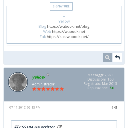
--
Yellow
Blog
https://wubook.net/blog
Web
https://wubook.net
Zak
https://zak.wubook.net/
Messaggi: 2,923
yellow
Discussioni: 160
Registrato: Mar 2013
Administrator
Reputazione:
64
07-11-2017, 03:15 PM
#43
CSS184 Ha scritto: