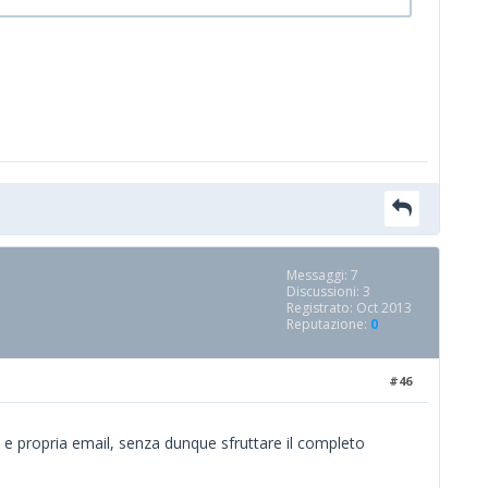
Messaggi: 7
Discussioni: 3
Registrato: Oct 2013
Reputazione:
0
#46
 e propria email, senza dunque sfruttare il completo