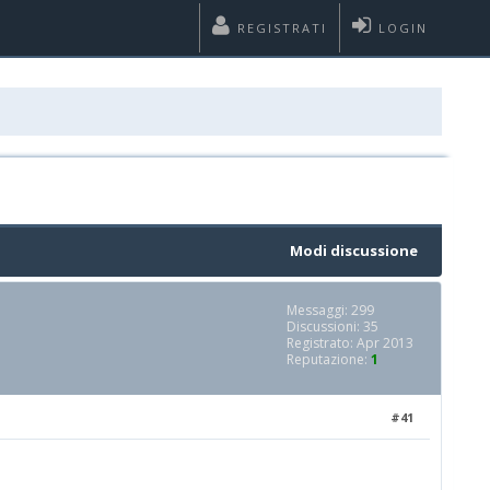
REGISTRATI
LOGIN
Modi discussione
Messaggi: 299
Discussioni: 35
Registrato: Apr 2013
Reputazione:
1
#41