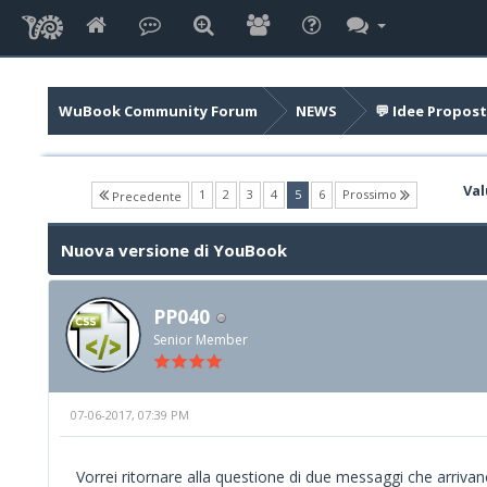
WuBook Community Forum
NEWS
💬 Idee Propost
Val
(current)
1
2
3
4
5
6
Prossimo
Precedente
Nuova versione di YouBook
PP040
Senior Member
07-06-2017, 07:39 PM
Vorrei ritornare alla questione di due messaggi che arriva