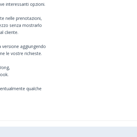
ve interessanti opzioni.
ote nelle prenotazioni,
ezzo senza mostrarlo
l cliente.
ia versione aggiungendo
e le vostre richieste.
Wong,
book.
eventualmente qualche