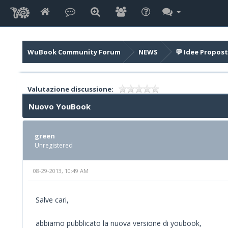
WuBook Community Forum
NEWS
💬 Idee Propost
Valutazione discussione:
Nuovo YouBook
green
Unregistered
08-29-2013, 10:49 AM
Salve cari,
abbiamo pubblicato la nuova versione di youbook,