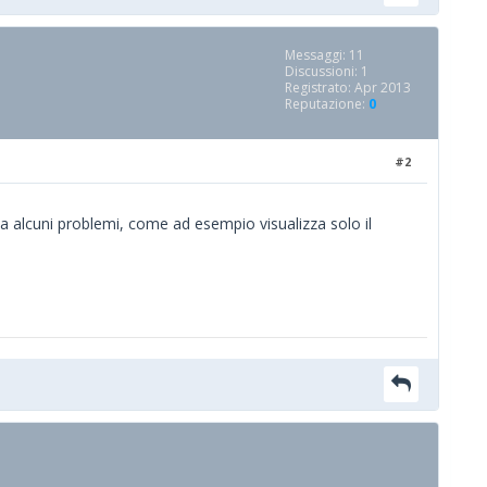
Messaggi: 11
Discussioni: 1
Registrato: Apr 2013
Reputazione:
0
#2
da alcuni problemi, come ad esempio visualizza solo il