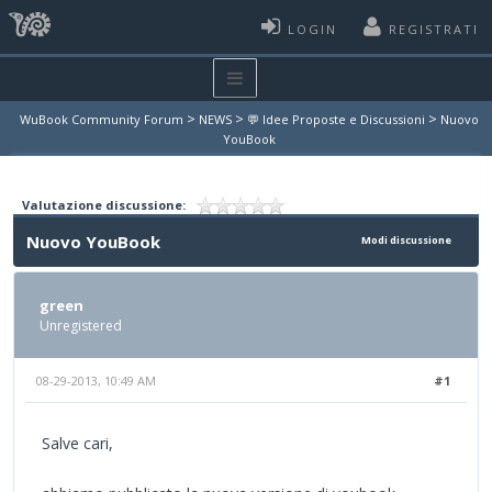
LOGIN
REGISTRATI
>
>
>
WuBook Community Forum
NEWS
💬 Idee Proposte e Discussioni
Nuovo
YouBook
Valutazione discussione:
Nuovo YouBook
Modi discussione
green
Unregistered
08-29-2013, 10:49 AM
#1
Salve cari,