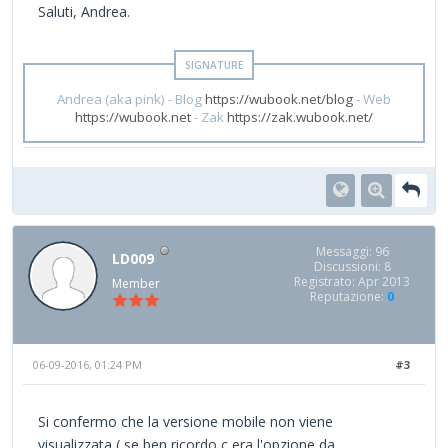
Saluti, Andrea.
Andrea (aka pink) - Blog
https://wubook.net/blog
- Web
https://wubook.net
- Zak
https://zak.wubook.net/
Messaggi: 96
LD009
Discussioni: 8
Registrato: Apr 2013
Member
Reputazione:
0
06-09-2016, 01:24 PM
#3
Si confermo che la versione mobile non viene
visualizzata ( se ben ricordo c era l'opzione da