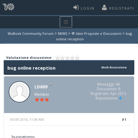
LOGIN
REGISTRATI
>
>
>
WuBook Community Forum
NEWS
💬 Idee Proposte e Discussioni
bug
online reception
Valutazione discussione:
bug online reception
Modi discussione
Messaggi: 96
LD009
Discussioni: 8
Registrato: Apr 2013
Member
Reputazione:
0
06-09-2016, 11:08 AM
#1
buongiorno ,