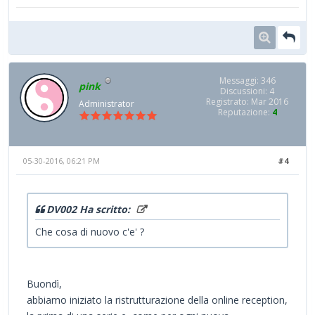
Messaggi: 346
pink
Discussioni: 4
Registrato: Mar 2016
Administrator
Reputazione:
4
05-30-2016, 06:21 PM
#4
DV002 Ha scritto:
Che cosa di nuovo c'e' ?
Buondì,
abbiamo iniziato la ristrutturazione della online reception,