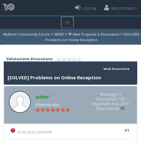
LOGIN
REGISTRATI
>
>
>
WuBook Community Forum
NEWS
💬 Idee Proposte e Discussioni
[SOLVED]
Problems on Online Reception
Valutazione discussione:
Modi discussione
[SOLVED] Problems on Online Reception
Messaggi: 0
luther
Discussioni: 183
Registrato: May 2016
Administrator
Reputazione:
51
#1
05-30-2016, 05:45 PM