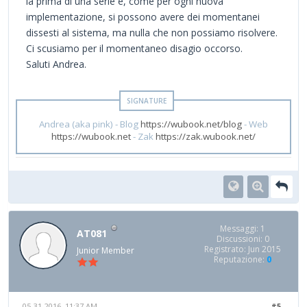
la prima di una serie e, come per ogni nuova
implementazione, si possono avere dei momentanei
dissesti al sistema, ma nulla che non possiamo risolvere.
Ci scusiamo per il momentaneo disagio occorso.
Saluti Andrea.
Andrea (aka pink) - Blog
https://wubook.net/blog
- Web
https://wubook.net
- Zak
https://zak.wubook.net/
Messaggi: 1
AT081
Discussioni: 0
Registrato: Jun 2015
Junior Member
Reputazione:
0
05-31-2016, 11:37 AM
#5