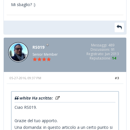
Mi sbaglio? :)
Messaggi: 489
RS019
Discussioni: 91
Registrato: Jun 2013
Senior Member
Reputazione:
14
05-27-2016, 09:37 PM
#3
white Ha scritto:
Ciao RS019.
Grazie del tuo apporto.
Una domanda: in questo articolo a un certo punto si