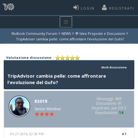
LOGIN
REGISTRATI
>
>
>
WuBook Community Forum
NEWS
💬 Idee Proposte e Discussioni
TripAdvisor cambia pelle: come affrontare l'evoluzione del Gufo?
Valutazione discussione:
Modi discussione
TripAdvisor cambia pelle: come affrontare
l'evoluzione del Gufo?
Messaggi: 489
RS019
Discussioni: 91
Registrato: Jun 2013
Senior Member
Reputazione:
14
05-27-2016, 02:58 PM
#1