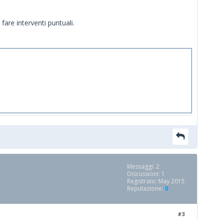
fare interventi puntuali.
Messaggi: 2
Discussioni: 1
Registrato: May 2015
Reputazione:
0
#3