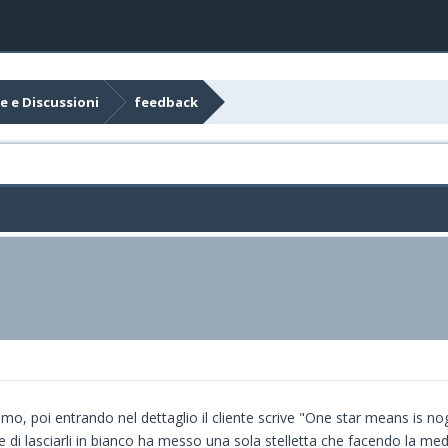
e e Discussioni
feedback
mo, poi entrando nel dettaglio il cliente scrive "One star means is n
ce di lasciarli in bianco ha messo una sola stelletta che facendo la media