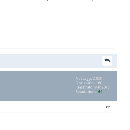
Messaggi: 2,923
Discussioni: 160
Registrato: Mar 2013
Reputazione:
64
#2