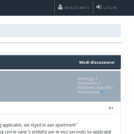
REGISTRATI
LOGIN
Modi discussione
Messaggi: 2
Discussioni: 1
Registrato: May 2015
Reputazione:
0
#1
og applicable, we styed in aan apartment"
 con le varie 5 stellette per le voci secondo lui applicabili