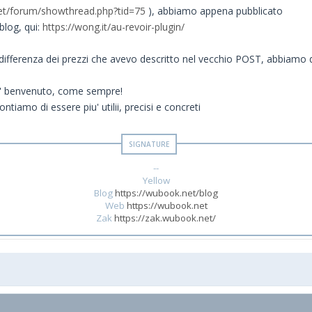
et/forum/showthread.php?tid=75
), abbiamo appena pubblicato
blog, qui:
https://wong.it/au-revoir-plugin/
 a differenza dei prezzi che avevo descritto nel vecchio POST, abbiamo de
 e' benvenuto, come sempre!
ntiamo di essere piu' utilii, precisi e concreti
--
Yellow
Blog
https://wubook.net/blog
Web
https://wubook.net
Zak
https://zak.wubook.net/