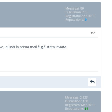
Messaggi: 89
Discussioni: 15
Registrato: Apr 2013
Reputazione:
0
#7
vo, quindi la prima mail è già stata inviata.
Messaggi: 2,923
Discussioni: 160
Registrato: Mar 2013
Reputazione:
64