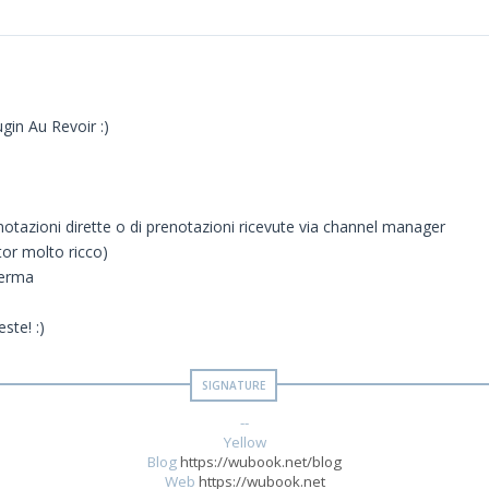
gin Au Revoir :)
renotazioni dirette o di prenotazioni ricevute via channel manager
tor molto ricco)
nferma
ste! :)
--
Yellow
Blog
https://wubook.net/blog
Web
https://wubook.net