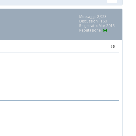
Messaggi: 2,923
Discussioni: 160
Registrato: Mar 2013
Reputazione:
64
#5