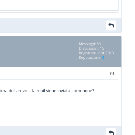
Messaggi: 89
Discussioni: 15
Registrato: Apr 2013
Reputazione:
0
#4
ima dell'arrivo.... la mail viene inviata comunque?