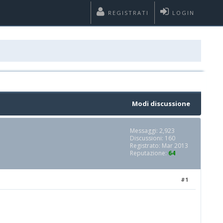
REGISTRATI
LOGIN
Modi discussione
Messaggi: 2,923
Discussioni: 160
Registrato: Mar 2013
Reputazione:
64
#1