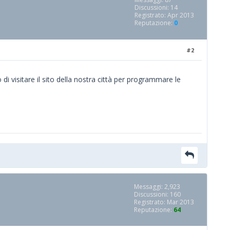
Discussioni: 14
Registrato: Apr 2013
Reputazione:
0
#2
 di visitare il sito della nostra città per programmare le
Messaggi: 2,923
Discussioni: 160
Registrato: Mar 2013
Reputazione:
64