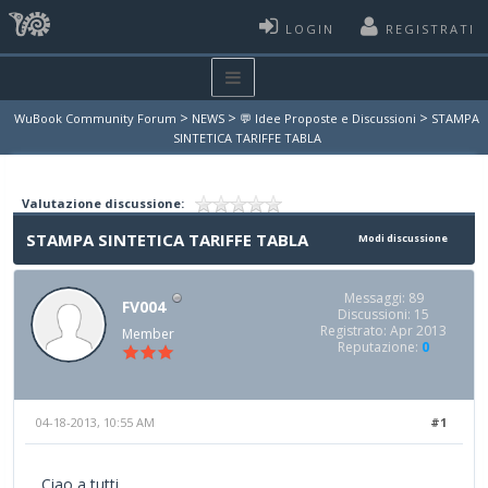
LOGIN
REGISTRATI
>
>
>
WuBook Community Forum
NEWS
💬 Idee Proposte e Discussioni
STAMPA
SINTETICA TARIFFE TABLA
Valutazione discussione:
STAMPA SINTETICA TARIFFE TABLA
Modi discussione
Messaggi: 89
FV004
Discussioni: 15
Registrato: Apr 2013
Member
Reputazione:
0
04-18-2013, 10:55 AM
#1
Ciao a tutti,