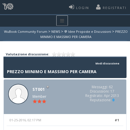
LOGIN
REGISTRATI
>
>
>
WuBook Community Forum
NEWS
💬 Idee Proposte e Discussioni
PREZZO
MINIMO E MASSIMO PER CAMERA
Valutazione discussione:
Modi discussione
PREZZO MINIMO E MASSIMO PER CAMERA
Messaggi: 62
ST001
Discussioni: 17
Registrato: Apr 2013
Member
Reputazione:
0
01-25-2016, 02:17 PM
#1