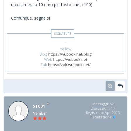
una camera a 10 euro piuttosto che a 100).
Comunque, segnalo!
--
Yellow
Blog
https://wubook.net/blog
Web
https://wubook.net
Zak
https://zak.wubook.net/
Messaggi: 62
ST001
Discussioni: 17
Registrato: Apr 2013
Member
Reputazione:
0