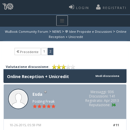
LOGIN
REGISTRATI
>
>
>
WuBook Community Forum
NEWS
💬 Idee Proposte e Discussioni
Online
Reception + Unicredit
(current)
1
2
Precedente
Valutazione discussione:
Online Reception + Unicredit
Modi discussione
Messaggi: 936
Esda
Discussioni: 141
Registrato: Apr 2013
Posting Freak
Reputazione:
36
10-26-2015, 05:59 PM
#11