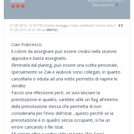
Registrato: Feb 2014
Member
Reputazione:
0
07-28-2015, 12:55 PM
#2
(Questo messaggio è stato modificato l'ultima volta il:
07-28-2015, 01:03 PM da
MM150
.)
Ciao Francesco,
il colore da assegnare può essere creato nella sezione
apposita e basta assegnarlo.
Eliminarla dal planing, può essere una scelta personale,
specialmente se Zak e wubook sono collegati, in quanto
cancellarla o ridurla ad una notte permette di riaprire le
vendite.
Faccio una riflessione però, se vuoi lasciare la
prenotazione in quadro, sarebbe utile un flag all'interno
della prenotazione stessa che permetta di non
considerarla per l'invio dell'Istat , questo perché se la
prenotazione è in quadro senza occupanti, si ha un
errore caricando il file Istat.
Mi spingo oltre e vedrei utile un tasto "No-Sow"