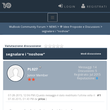
LOGIN
REGISTRATI
>
>
>
WuBook Community Forum
NEWS
💬 Idee Proposte e Discussioni
segnalare i "noshow"
Valutazione discussione:
segnalare i "noshow"
Modi discussione
Messaggi: 14
PL027
Discussioni: 5
Registrato: Jul 2015
Junior Member
Reputazione:
0
07-28-2015, 12:06 PM
#1
(Questo messaggio è stato modificato l'ultima volta il:
07-30-2015, 01:43 PM da
yellow
.)