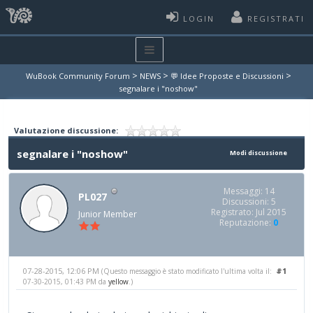
LOGIN
REGISTRATI
>
>
>
WuBook Community Forum
NEWS
💬 Idee Proposte e Discussioni
segnalare i "noshow"
Valutazione discussione:
segnalare i "noshow"
Modi discussione
Messaggi: 14
PL027
Discussioni: 5
Registrato: Jul 2015
Junior Member
Reputazione:
0
07-28-2015, 12:06 PM
#1
(Questo messaggio è stato modificato l'ultima volta il:
07-30-2015, 01:43 PM da
yellow
.)