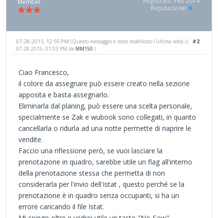
Registrato: Feb 2014
Member
Reputazione:
0
07-28-2015, 12:55 PM
#2
(Questo messaggio è stato modificato l'ultima volta il:
07-28-2015, 01:03 PM da
MM150
.)
Ciao Francesco,
il colore da assegnare può essere creato nella sezione
apposita e basta assegnarlo.
Eliminarla dal planing, può essere una scelta personale,
specialmente se Zak e wubook sono collegati, in quanto
cancellarla o ridurla ad una notte permette di riaprire le
vendite.
Faccio una riflessione però, se vuoi lasciare la
prenotazione in quadro, sarebbe utile un flag all'interno
della prenotazione stessa che permetta di non
considerarla per l'invio dell'Istat , questo perché se la
prenotazione è in quadro senza occupanti, si ha un
errore caricando il file Istat.
Mi spingo oltre e vedrei utile un tasto "No-Sow"