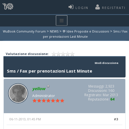
LOGIN
REGISTRATI
>
>
>
WuBook Community Forum
NEWS
💬 Idee Proposte e Discussioni
Sms / Fax
per prenotazioni Last Minute
Valutazione discussione:
Modi discussione
Sms / Fax per prenotazioni Last Minute
Messaggi: 2,923
yellow
Discussioni: 160
Registrato: Mar 2013
Administrator
Reputazione:
64
06-11-2013, 01:45 PM
#3