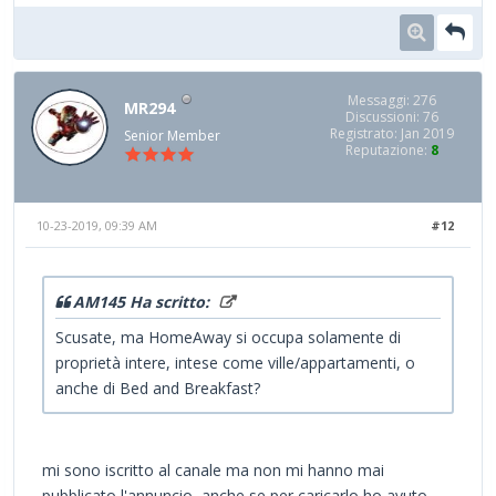
Messaggi: 276
MR294
Discussioni: 76
Registrato: Jan 2019
Senior Member
Reputazione:
8
10-23-2019, 09:39 AM
#12
AM145 Ha scritto:
Scusate, ma HomeAway si occupa solamente di
proprietà intere, intese come ville/appartamenti, o
anche di Bed and Breakfast?
mi sono iscritto al canale ma non mi hanno mai
pubblicato l'annuncio, anche se per caricarlo ho avuto