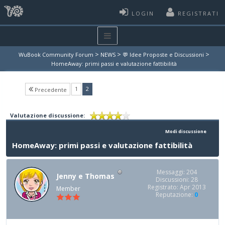
LOGIN
REGISTRATI
>
>
>
WuBook Community Forum
NEWS
💬 Idee Proposte e Discussioni
HomeAway: primi passi e valutazione fattibilità
(current)
1
2
Precedente
Valutazione discussione:
Modi discussione
HomeAway: primi passi e valutazione fattibilità
Messaggi: 204
Jenny e Thomas
Discussioni: 28
Registrato: Apr 2013
Member
Reputazione:
0