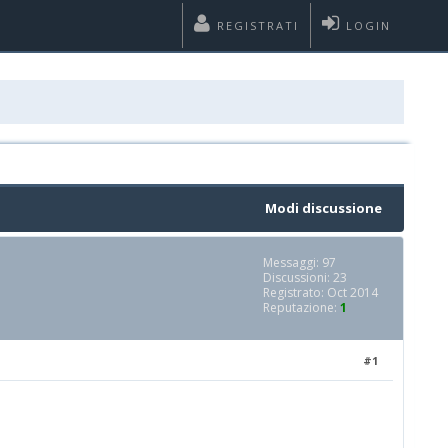
REGISTRATI
LOGIN
Modi discussione
Messaggi: 97
Discussioni: 23
Registrato: Oct 2014
Reputazione:
1
#1