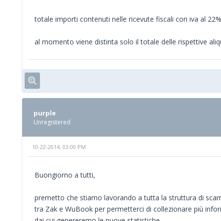
totale importi contenuti nelle ricevute fiscali con iva al 22
al momento viene distinta solo il totale delle rispettive ali
purple
Unregistered
10-22-2014, 03:00 PM
Buongiorno a tutti,
premetto che stiamo lavorando a tutta la struttura di sca
tra Zak e WuBook per permetterci di collezionare più infor
dai cui genereremo le nuove statistiche.