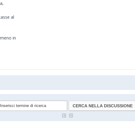
a,
tasse al
lmeno in