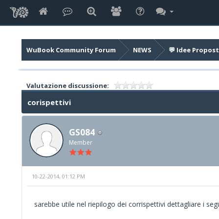
WuBook Community Forum
NEWS
💬 Idee Propost
Valutazione discussione:
corispettivi
GS084
Member
10-22-2014, 01:12 PM
sarebbe utile nel riepilogo dei corrispettivi dettagliare i seg