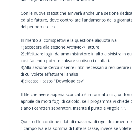
Con le nuove statistiche arriverà anche una sezione dedicat
ed alle fatture, dove controllare l'andamento della giornat
del periodo etc etc.
In merito ai corrispettivi e la questione aliquota iva:
1)accedere alla sezione Archivio->Fatture
2)effettuare login da amministratore in alto a sinistra in q
così facendo potrete salvare su disco i risultati.
3)Alla sezione Cerca inserire i filtri necessari a recuperare
di cui volete effettuare l'analisi
4)cliccate il tasto "Download csv"
Il file che avete appena scaricato è in formato csv, un fo
apribile da molti fogli di calcolo, se il progamma vi chiede 
siano i caratteri separatori, inserite il punto e virgola ";".
Questo file contiene i dati di massima di ogni documento r
il campo Iva è la somma di tutte le tasse, invece se volete 