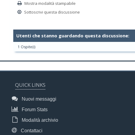
Mostra modalità stampabile
Sottoscrivi questa discussione
Utenti che stanno guardando questa discussione:
1 Ospite(i)
QUICK LINKS
Nuovi messaggi
Forum Stats
Modalità archivio
Contattaci