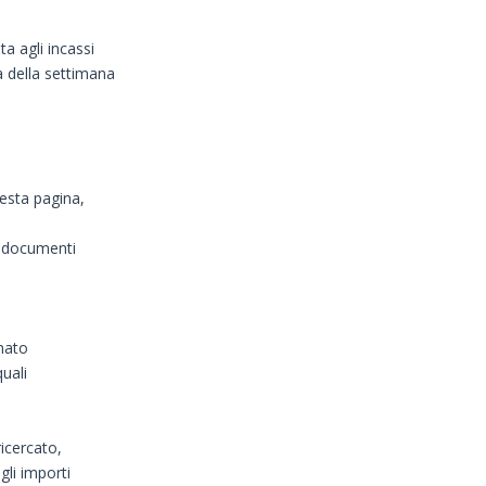
a agli incassi
a della settimana
uesta pagina,
 i documenti
rmato
quali
icercato,
gli importi