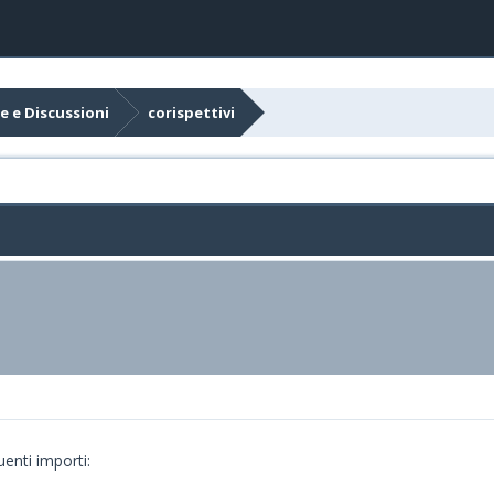
e e Discussioni
corispettivi
uenti importi: