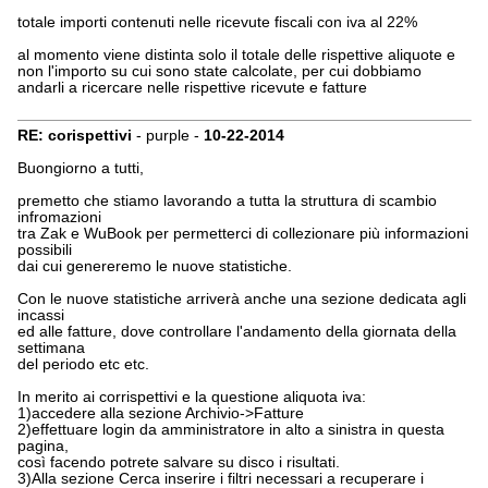
totale importi contenuti nelle ricevute fiscali con iva al 22%
al momento viene distinta solo il totale delle rispettive aliquote e
non l'importo su cui sono state calcolate, per cui dobbiamo
andarli a ricercare nelle rispettive ricevute e fatture
RE: corispettivi
- purple -
10-22-2014
Buongiorno a tutti,
premetto che stiamo lavorando a tutta la struttura di scambio
infromazioni
tra Zak e WuBook per permetterci di collezionare più informazioni
possibili
dai cui genereremo le nuove statistiche.
Con le nuove statistiche arriverà anche una sezione dedicata agli
incassi
ed alle fatture, dove controllare l'andamento della giornata della
settimana
del periodo etc etc.
In merito ai corrispettivi e la questione aliquota iva:
1)accedere alla sezione Archivio->Fatture
2)effettuare login da amministratore in alto a sinistra in questa
pagina,
così facendo potrete salvare su disco i risultati.
3)Alla sezione Cerca inserire i filtri necessari a recuperare i