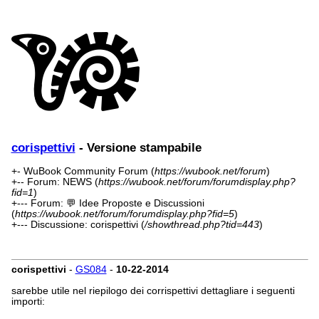
corispettivi
- Versione stampabile
+- WuBook Community Forum (
https://wubook.net/forum
)
+-- Forum: NEWS (
https://wubook.net/forum/forumdisplay.php?
fid=1
)
+--- Forum: 💬 Idee Proposte e Discussioni
(
https://wubook.net/forum/forumdisplay.php?fid=5
)
+--- Discussione: corispettivi (
/showthread.php?tid=443
)
corispettivi
-
GS084
-
10-22-2014
sarebbe utile nel riepilogo dei corrispettivi dettagliare i seguenti
importi: