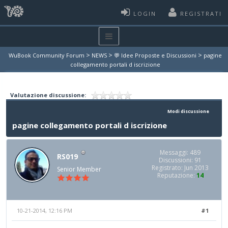
LOGIN
REGISTRATI
>
>
>
WuBook Community Forum
NEWS
💬 Idee Proposte e Discussioni
pagine
collegamento portali d iscrizione
Valutazione discussione:
Modi discussione
pagine collegamento portali d iscrizione
Messaggi: 489
RS019
Discussioni: 91
Registrato: Jun 2013
Senior Member
Reputazione:
14
10-21-2014, 12:16 PM
#1