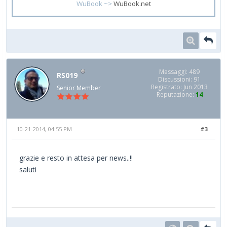
WuBook ~>
WuBook.net
Messaggi: 489
RS019
Discussioni: 91
Registrato: Jun 2013
Senior Member
Reputazione:
14
10-21-2014, 04:55 PM
#3
grazie e resto in attesa per news..!!
saluti