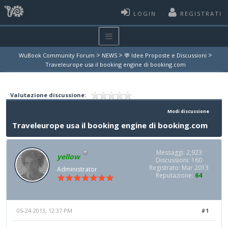
LOGIN
REGISTRATI
>
>
>
WuBook Community Forum
NEWS
💬 Idee Proposte e Discussioni
Traveleurope usa il booking engine di booking.com
Valutazione discussione:
Modi discussione
Traveleurope usa il booking engine di booking.com
Messaggi: 2,923
yellow
Discussioni: 160
Registrato: Mar 2013
Administrator
Reputazione:
64
05-24-2013, 12:37 PM
#1