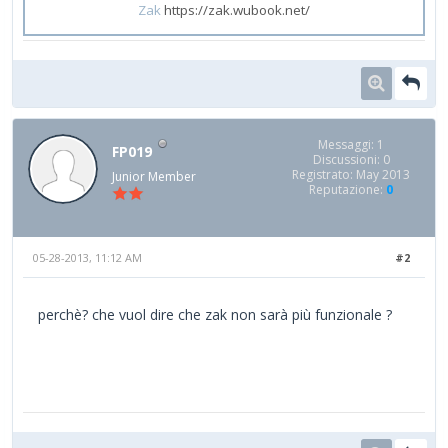
Zak
https://zak.wubook.net/
Messaggi: 1
FP019
Discussioni: 0
Registrato: May 2013
Junior Member
Reputazione:
0
05-28-2013, 11:12 AM
#2
perchè? che vuol dire che zak non sarà più funzionale ?