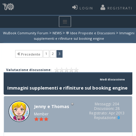
LOGIN
REGISTRATI
>
>
>
WuBook Community Forum
NEWS
💬 Idee Proposte e Discussioni
Immagini
supplementi e rifiniture sul booking engine
(current)
1
2
3
Precedente
Valutazione discussione:
Modi discussione
Immagini supplementi e rifiniture sul booking engine
Messaggi: 204
Jenny e Thomas
Discussioni: 28
Registrato: Apr 2013
Member
Reputazione:
0