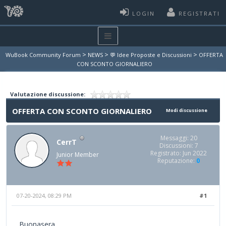
LOGIN
REGISTRATI
>
>
>
WuBook Community Forum
NEWS
💬 Idee Proposte e Discussioni
OFFERTA
CON SCONTO GIORNALIERO
Valutazione discussione:
OFFERTA CON SCONTO GIORNALIERO
Modi discussione
Messaggi: 20
CerrT
Discussioni: 7
Registrato: Jun 2022
Junior Member
Reputazione:
0
07-20-2024, 08:29 PM
#1
Buonasera,