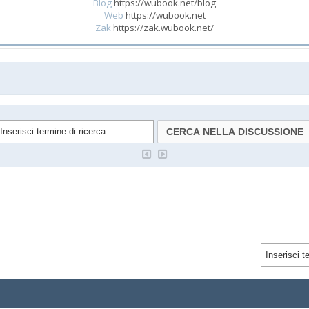
Blog
https://wubook.net/blog
Web
https://wubook.net
Zak
https://zak.wubook.net/