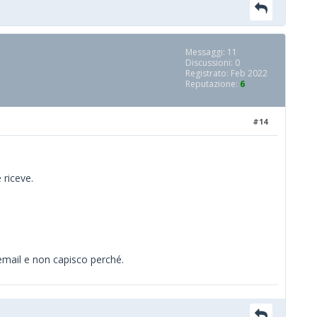
Messaggi: 11
Discussioni: 0
Registrato: Feb 2022
Reputazione:
6
#14
 riceve.
 email e non capisco perché.