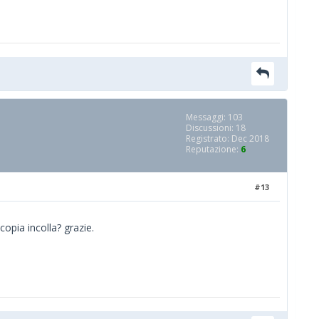
Messaggi: 103
Discussioni: 18
Registrato: Dec 2018
Reputazione:
6
#13
copia incolla? grazie.