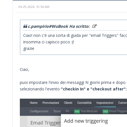
04-29-2024, 10:54 AM
c.pampirio#WuBook Ha scritto:
Ciao! non c'è una sorta di guida per "email Triggers" fac
insomma ci capisco poco :(!
grazie
Ciao,
puoi impostare l'invio dei messaggi N giorni prima e dopo i
selezionando l'evento
"checkin In" e "checkout after":