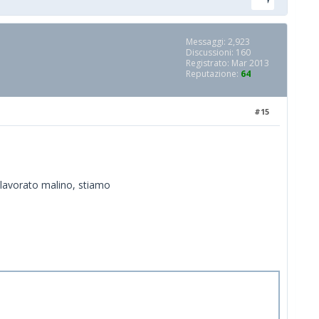
Messaggi: 2,923
Discussioni: 160
Registrato: Mar 2013
Reputazione:
64
#15
o lavorato malino, stiamo