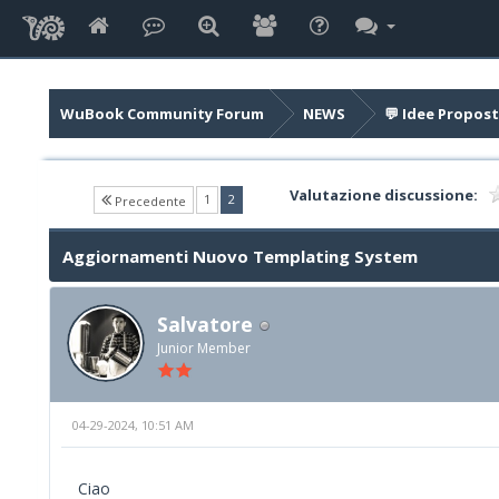
WuBook Community Forum
NEWS
💬 Idee Propost
Valutazione discussione:
(current)
1
2
Precedente
Aggiornamenti Nuovo Templating System
Salvatore
Junior Member
04-29-2024, 10:51 AM
Ciao