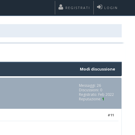
REGISTRATI
LOGIN
Modi discussione
Messaggi: 26
Discussioni: 0
Registrato: Feb 2022
Reputazione:
1
#11