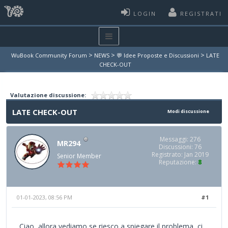
LOGIN
REGISTRATI
>
>
>
WuBook Community Forum
NEWS
💬 Idee Proposte e Discussioni
LATE
CHECK-OUT
Valutazione discussione:
LATE CHECK-OUT
Modi discussione
Messaggi: 276
MR294
Discussioni: 76
Registrato: Jan 2019
Senior Member
Reputazione:
8
01-01-2023, 08:56 PM
#1
Ciao, allora vediamo se riesco a spiegare il problema, ci