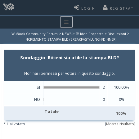
LOGIN
REGISTRATI
>
>
>
WuBook Community Forum
NEWS
💬 Idee Proposte e Discussioni
INCREMENTO STAMPA BLD (BREAKFAST/LUNCH/DINNER)
Sondaggio: Ritieni sia utile la stampa BLD?
Non hai i permessi per votare in questo sondaggio.
SI
2
100.00%
NO
0
0%
Totale
100%
* Hai votato.
[
Mostra risultato
]