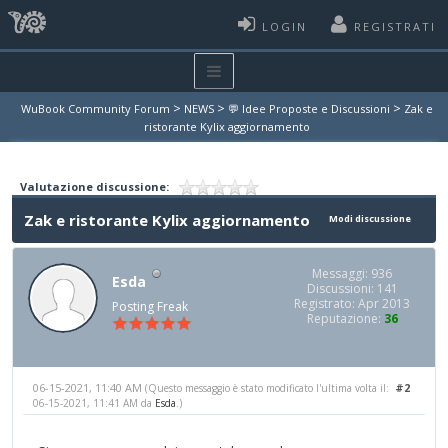
LOGIN
REGISTRATI
>
>
>
WuBook Community Forum
NEWS
💬 Idee Proposte e Discussioni
Zak e
ristorante Kylix aggiornamento
Valutazione discussione:
Zak e ristorante Kylix aggiornamento
Modi discussione
Messaggi: 936
Esda
Discussioni: 141
Registrato: Apr 2013
Posting Freak
Reputazione:
36
06-15-2021, 11:40 AM
#2
(Questo messaggio è stato modificato l'ultima volta il:
06-15-2021, 11:41 AM da
Esda
.)