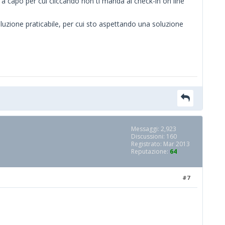
a capo per cui cliccando non ti manda al check-in on line
oluzione praticabile, per cui sto aspettando una soluzione
Messaggi: 2,923
Discussioni: 160
Registrato: Mar 2013
Reputazione:
64
#7