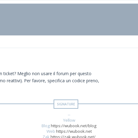
e un ticket? Meglio non usare il forum per questo
o reattivi). Per favore, specifica un codice preno,
--
Yellow
Blog
https://wubook.net/blog
Web
https://wubook.net
Zak
https://zak.wubook.net/