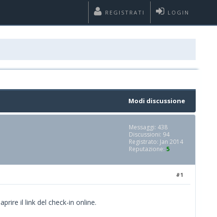
REGISTRATI
LOGIN
Modi discussione
Messaggi: 438
Discussioni: 94
Registrato: Jan 2014
Reputazione:
5
#1
ire il link del check-in online.