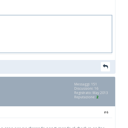
Messaggi: 151
Discussioni: 16
Registrato: May 2013
Reputazione:
2
#6