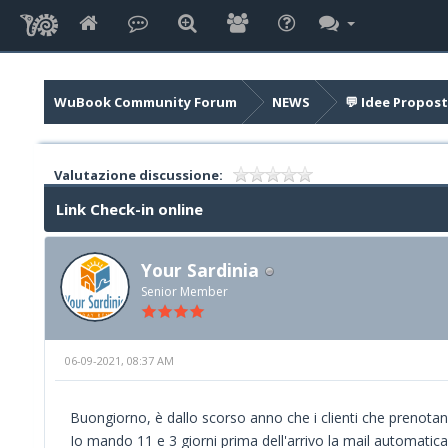
WuBook Community Forum
NEWS
💬 Idee Propost
Valutazione discussione:
Link Check-in online
Your Sardinia
Senior Member
06-09-2021, 08:37 AM
Buongiorno, è dallo scorso anno che i clienti che prenotano
Io mando 11 e 3 giorni prima dell'arrivo la mail automatica 