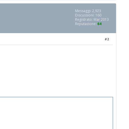
Messaggi: 2,923
Discussioni: 160
Registrato: Mar 2013
Reputazione:
64
#2