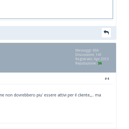
Messaggi: 936
Discussioni: 141
Registrato: Apr 2013
Reputazione:
36
#4
e non dovrebbero piu' essere attivi per il cliente,,.. ma