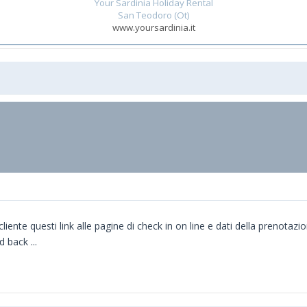
Your Sardinia Holiday Rental
San Teodoro (Ot)
www.yoursardinia.it
te questi link alle pagine di check in on line e dati della prenotazion
d back ...