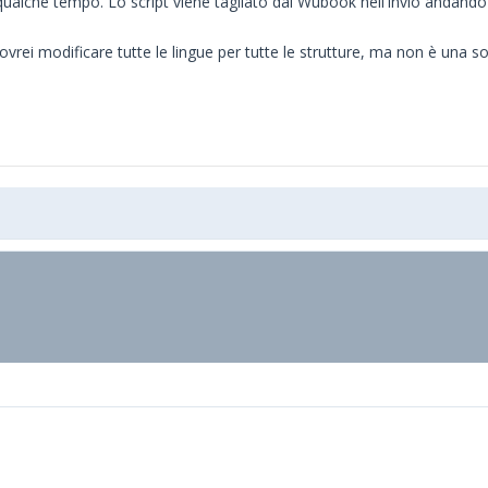
ualche tempo. Lo script viene tagliato dal Wubook nell'invio andando 
rei modificare tutte le lingue per tutte le strutture, ma non è una s